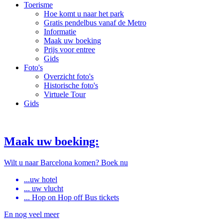
Toerisme
Hoe komt u naar het park
Gratis pendelbus vanaf de Metro
Informatie
Maak uw boeking
Prijs voor entree
Gids
Foto's
Overzicht foto's
Historische foto's
Virtuele Tour
Gids
Maak uw boeking:
Wilt u naar Barcelona komen? Boek nu
...uw hotel
... uw vlucht
... Hop on Hop off Bus tickets
En nog veel meer