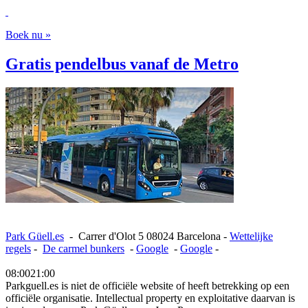
Boek nu »
Gratis pendelbus vanaf de Metro
Park Güell.es
-
Carrer d'Olot 5
08024
Barcelona
-
Wettelijke
regels
-
De carmel bunkers
-
Google
-
Google
-
08:00
21:00
Parkguell.es is niet de officiële website of heeft betrekking op een
officiële organisatie. Intellectual property en exploitative daarvan is