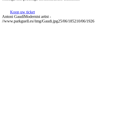
Koop uw ticket
Antoni Gaudí
Modernist artist
-
//www.parkguell.es//img/Gaudi.jpg
25/06/1852
10/06/1926