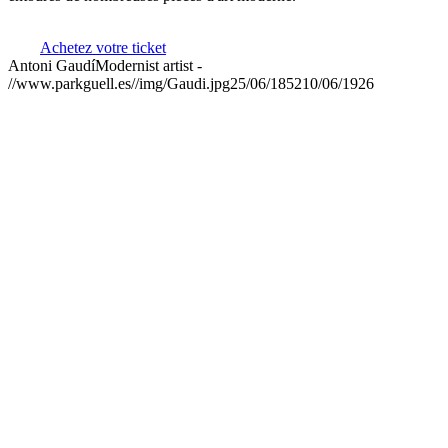
Achetez votre ticket
Antoni Gaudí
Modernist artist
-
//www.parkguell.es//img/Gaudi.jpg
25/06/1852
10/06/1926