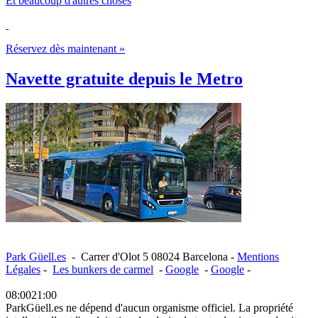
Et beaucoup d'autres choses
Réservez dès maintenant »
Navette gratuite depuis le Metro
Park Güell.es
-
Carrer d'Olot 5
08024
Barcelona
-
Mentions
Légales
-
Les bunkers de carmel
-
Google
-
Google
-
08:00
21:00
ParkGüell.es ne dépend d'aucun organisme officiel. La propriété