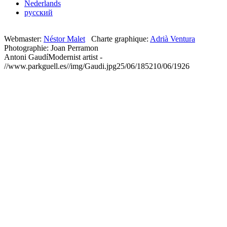
Nederlands
русский
Webmaster:
Néstor Malet
Charte graphique:
Adrià Ventura
Photographie: Joan Perramon
Antoni Gaudí
Modernist artist
-
//www.parkguell.es//img/Gaudi.jpg
25/06/1852
10/06/1926