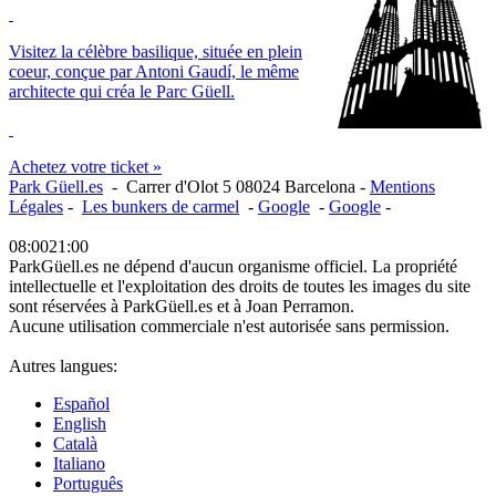
Visitez la célèbre basilique, située en plein
coeur, conçue par Antoni Gaudí, le même
architecte qui créa le Parc Güell.
Achetez votre ticket »
Park Güell.es
-
Carrer d'Olot 5
08024
Barcelona
-
Mentions
Légales
-
Les bunkers de carmel
-
Google
-
Google
-
08:00
21:00
ParkGüell.es ne dépend d'aucun organisme officiel. La propriété
intellectuelle et l'exploitation des droits de toutes les images du site
sont réservées à ParkGüell.es et à Joan Perramon.
Aucune utilisation commerciale n'est autorisée sans permission.
Autres langues:
Español
English
Català
Italiano
Português