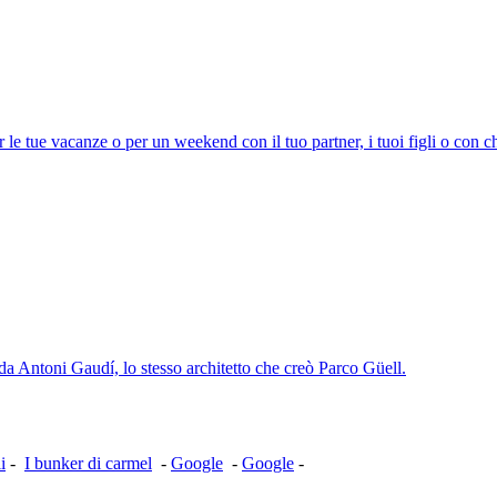
r le tue vacanze o per un weekend con il tuo partner, i tuoi figli o con 
a da Antoni Gaudí, lo stesso architetto che creò Parco Güell.
i
-
I bunker di carmel
-
Google
-
Google
-