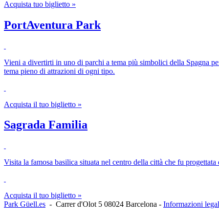
Acquista tuo biglietto »
PortAventura Park
Vieni a divertirti in uno di parchi a tema più simbolici della Spagna pe
tema pieno di attrazioni di ogni tipo.
Acquista il tuo biglietto »
Sagrada Familia
Visita la famosa basilica situata nel centro della città che fu progettat
Acquista il tuo biglietto »
Park Güell.es
-
Carrer d'Olot 5
08024
Barcelona
-
Informazioni legal