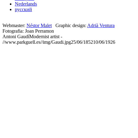
Nederlands
русский
Webmaster:
Néstor Malet
Graphic design:
Adrià Ventura
Fotografia: Joan Perramon
Antoni Gaudí
Modernist artist
-
//www.parkguell.es//img/Gaudi.jpg
25/06/1852
10/06/1926