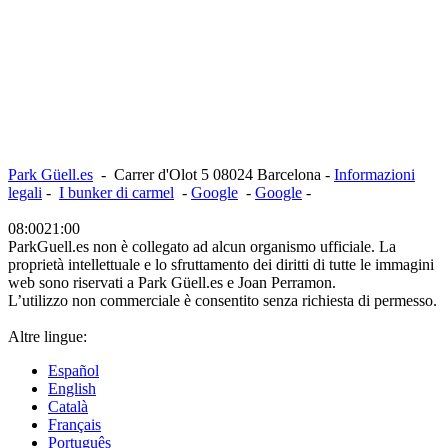
Park Güell.es
-
Carrer d'Olot 5
08024
Barcelona
-
Informazioni
legali
-
I bunker di carmel
-
Google
-
Google
-
08:00
21:00
ParkGuell.es non è collegato ad alcun organismo ufficiale. La
proprietà intellettuale e lo sfruttamento dei diritti di tutte le immagini
web sono riservati a Park Güell.es e Joan Perramon.
L’utilizzo non commerciale è consentito senza richiesta di permesso.
Altre lingue:
Español
English
Català
Français
Português